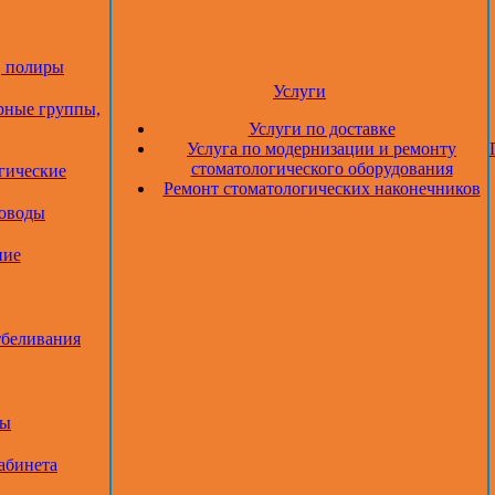
, полиры
Услуги
рные группы,
Услуги по доставке
Услуга по модернизации и ремонту
стоматологического оборудования
гические
Ремонт стоматологических наконечников
товоды
ние
тбеливания
ры
абинета