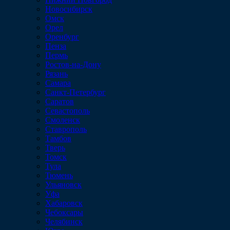
Новосибирск
Омск
Орел
Оренбург
Пенза
Пермь
Ростов-на-Дону
Рязань
Самара
Санкт-Петербург
Саратов
Севастополь
Смоленск
Ставрополь
Тамбов
Тверь
Томск
Тула
Тюмень
Ульяновск
Уфа
Хабаровск
Чебоксары
Челябинск