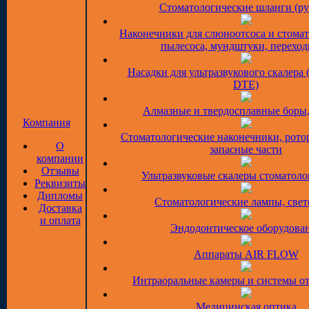
Стоматологические шланги (ру
Наконечники для слюноотсоса и стома
пылесоса, мундштуки, перехо
Насадки для ультразвукового скалера 
DTE)
Алмазные и твердосплавные боры
Компания
Стоматологические наконечники, рото
О
запасные части
компании
Отзывы
Ультразвуковые скалеры стоматоло
Реквизиты
Дипломы
Стоматологические лампы, све
Доставка
и оплата
Эндодонтическое оборудова
Аппараты AIR FLOW
Интраоральные камеры и системы о
Медицинская оптика