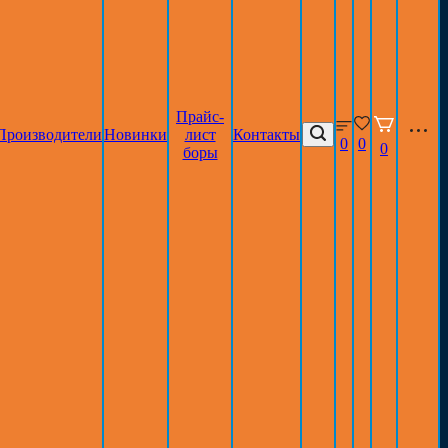
Прайс-
Производители
Новинки
лист
Контакты
0
0
0
боры