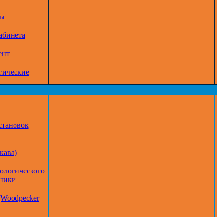
ры
абинета
ент
гические
становок
кава)
тологического
дники
(Woodpecker