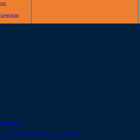
ент
гические
ектующие)
о пылесоса, мундштуки, переходники
DTE)