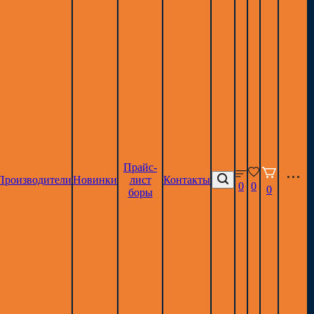
Прайс-
Производители
Новинки
лист
Контакты
0
0
0
боры