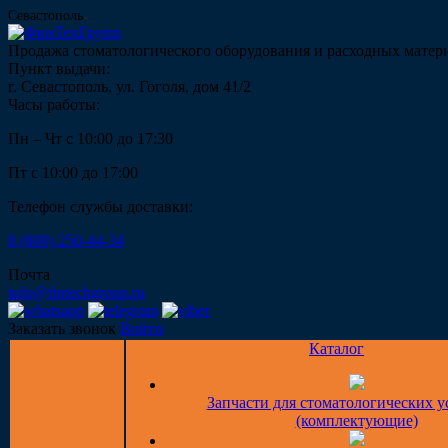
Севастополь
Продажа стоматологического оборудования и расходных матер
Пункт выдачи:
г. Севастополь, ул. Гоголя, дом 41/2
Часы работы:
Пн – Чт с 10:00 до 17:30
Пт с 10:00 до 17:00
Телефон службы доставки:
8 (800) 250-44-34
Почта
info@fintechgroup.ru
Заказать звонок
Войти
Каталог
Запчасти для стоматологических у
(комплектующие)