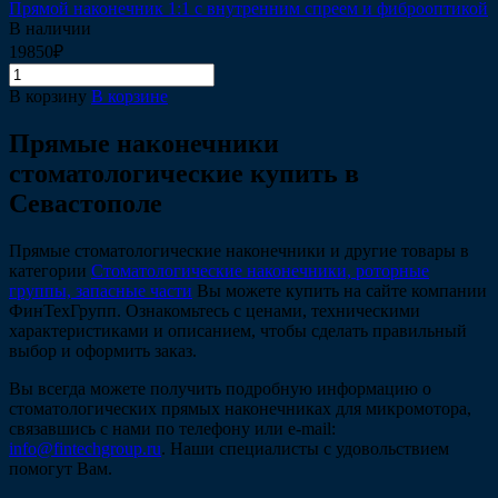
Прямой наконечник 1:1 с внутренним спреем и фиброоптикой
В наличии
19850₽
В корзину
В корзине
Прямые наконечники
стоматологические купить в
Севастополе
Прямые стоматологические наконечники и другие товары в
категории
Стоматологические наконечники, роторные
группы, запасные части
Вы можете купить на сайте компании
ФинТехГрупп. Ознакомьтесь с ценами, техническими
характеристиками и описанием, чтобы сделать правильный
выбор и оформить заказ.
Вы всегда можете получить подробную информацию о
стоматологических прямых наконечниках для микромотора,
связавшись с нами по телефону или e-mail:
info@fintechgroup.ru
. Наши специалисты с удовольствием
помогут Вам.