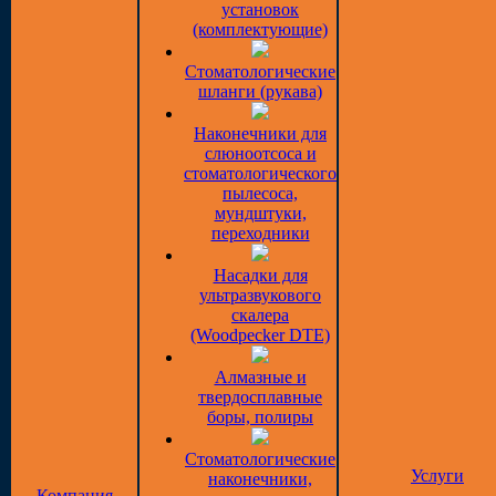
установок
(комплектующие)
Стоматологические
шланги (рукава)
Наконечники для
слюноотсоса и
стоматологического
пылесоса,
мундштуки,
переходники
Насадки для
ультразвукового
скалера
(Woodpecker DTE)
Алмазные и
твердосплавные
боры, полиры
Стоматологические
Услуги
наконечники,
Компания