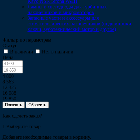
Kavo NSK Sirona W&H
Лампы и светодиоды для турбинных
наконечников и микромоторов
Запасные части и аксессуары для
стоматологических наконечников (подшипники,
ключи, зуботехнический мотор и другое)
Фильтр по параметрам
Статус
В наличии
Нет в наличии
Цена
4 800
8 563
12 325
16 088
19 850
Сбросить
Как сделать заказ?
1
Выберите товар
Добавьте необходимые товары в корзину.