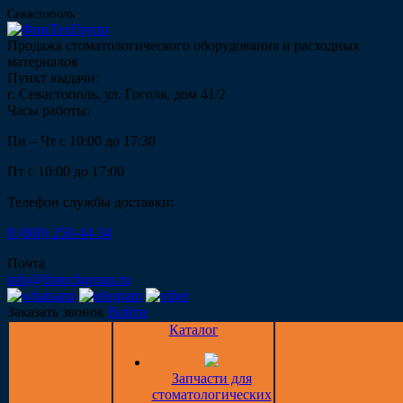
Севастополь
Продажа стоматологического оборудования и расходных
материалов
Пункт выдачи:
г. Севастополь, ул. Гоголя, дом 41/2
Часы работы:
Пн – Чт с 10:00 до 17:30
Пт с 10:00 до 17:00
Телефон службы доставки:
8 (800) 250-44-34
Почта
info@fintechgroup.ru
Заказать звонок
Войти
Каталог
Запчасти для
стоматологических