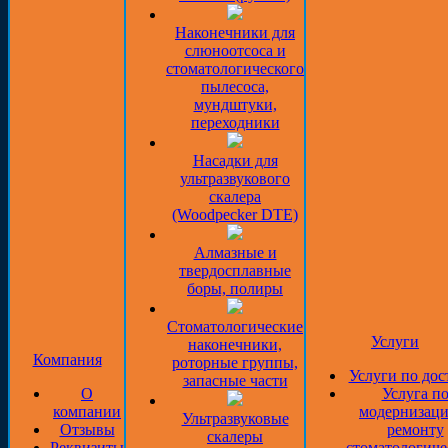
Наконечники для
слюноотсоса и
стоматологического
пылесоса,
мундштуки,
переходники
Насадки для
ультразвукового
скалера
(Woodpecker DTE)
Алмазные и
твердосплавные
боры, полиры
Стоматологические
Услуги
наконечники,
Компания
роторные группы,
Услуги по дос
запасные части
О
Услуга п
компании
модернизаци
Ультразвуковые
Отзывы
ремонту
скалеры
Реквизиты
стоматологиче