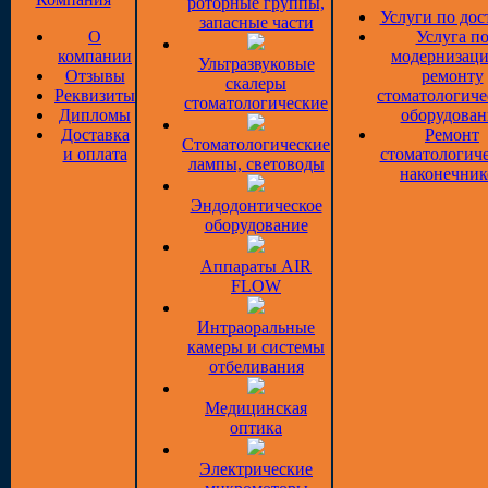
роторные группы,
Услуги по дос
запасные части
О
Услуга п
компании
модернизаци
Ультразвуковые
Отзывы
ремонту
скалеры
Реквизиты
стоматологиче
стоматологические
Дипломы
оборудован
Доставка
Ремонт
Стоматологические
и оплата
стоматологич
лампы, световоды
наконечник
Эндодонтическое
оборудование
Аппараты AIR
FLOW
Интраоральные
камеры и системы
отбеливания
Медицинская
оптика
Электрические