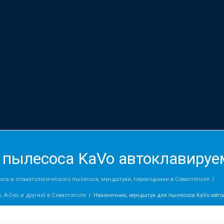
 пылесоса KaVo автоклавиру
са и стоматологического пылесоса, мундштуки, переходники в Севастополе
, A-Dec и другие) в Севастополе
Наконечник, мундштук для пылесоса KaVo авт