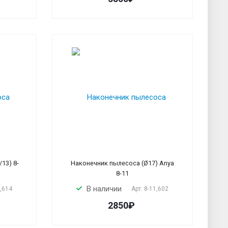
13) 8-
Наконечник пылесоса (Ø17) Anya
8-11
В наличии
6,614
Арт.
8-11,602
2850₽