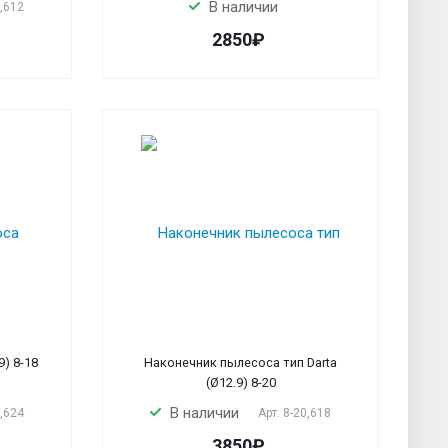
В наличии
5,612
2850₽
) 8-18
Наконечник пылесоса тип Darta
(Ø12.9) 8-20
В наличии
8,624
Арт.
8-20,618
3850₽