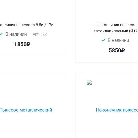
онечник пылесоса 8.5ø / 17ø
Наконечник пылесос
автоклавируемый (Ø17.
В наличии
Арт.
622
В наличии
1850₽
5850₽